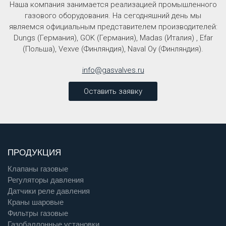
Наша компания занимается реализацией промышленного
газового оборудования. На сегодняшний день мы
являемся официальным представителем производителей:
Dungs (Германия), GOK (Германия), Madas (Италия) , Efar
(Польша), Vexve (Финляндия), Naval Oy (Финляндия).
info@gasvalves.ru
Оставить заявку
ПРОДУКЦИЯ
Клапаны газовые
Регуляторы давления
Датчики реле давления
Краны шаровые
Фильтры газовые
Газобаллонные установки