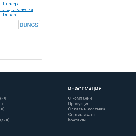
Штекер
роподключения
Dungs
ИНФОРМАЦИЯ
ния)
О компании
я)
Продукция
я)
Оплата и доставка
Сертификаты
ндия)
Контакты