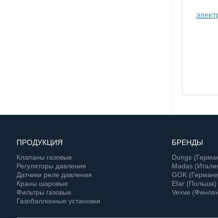
элект
ПРОДУКЦИЯ
БРЕНДЫ
Клапаны газовые
Dungs (Герма
Регуляторы давления
Madas (Итали
Датчики реле давления
GOK (Германи
Краны шаровые
Efar (Польша)
Фильтры газовые
Vexve (Финля
Газобаллонные установки