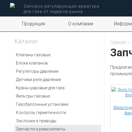
Запорно-регулирующая арматура
для газа от лидеров рынка
Продукция
О компании
Информ
Каталог
Главная
→ 
Зап
Клапаны газовые
Блоки клапанов
Предлагае
Регуляторы давления
промышлен
Датчики реле давления
Краны шаровые для газа
Фильтры газовые
Газобаллонные установки
Фильтру
Контроль герметичности
фил
Заслонки и приводы
Запчасти и ремкомлекты