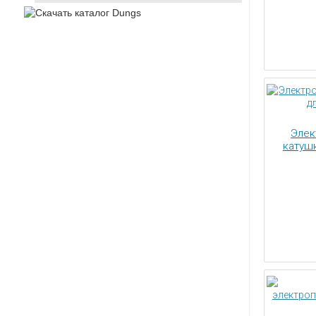
Элек
катуш