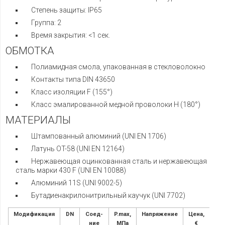
Степень защиты: IP65
Группа: 2
Время закрытия: <1 сек.
ОБМОТКА
Полиамидная смола, упакованная в стекловолокно
Контакты типа DIN 43650
Класс изоляции F (155°)
Класс эмалированной медной проволоки H (180°)
МАТЕРИАЛЫ
Штампованный алюминий (UNI EN 1706)
Латунь OT-58 (UNI EN 12164)
Нержавеющая оцинкованная сталь и нержавеющая
сталь марки 430 F (UNI EN 10088)
Алюминий 11S (UNI 9002-5)
Бутадиенакрилонитрильный каучук (UNI 7702)
Модификация
DN
Соед-
P.max,
Напряжение
Цена,
ние
МПа
€