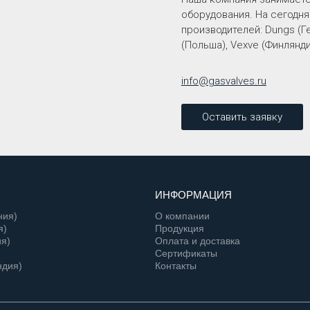
оборудования. На сегодн
производителей: Dungs (Ге
(Польша), Vexve (Финлянди
info@gasvalves.ru
Оставить заявку
ИНФОРМАЦИЯ
ния)
О компании
я)
Продукция
я)
Оплата и доставка
Сертификаты
ндия)
Контакты