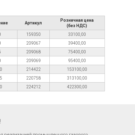
Розничная цена
ение
Артикул
(без НДС)
0
159350
33100,00
0
209067
39400,00
5
209068
75400,00
0
209069
95400,00
0
214422
153100,00
5
220758
313100,00
0
224212
422300,00
!
ся реализацией промышленного газового