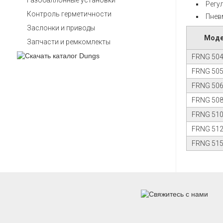
Газобаллонные установки
Регул
Контроль герметичности
Пнев
Заслонки и приводы
Мод
Запчасти и ремкомлекты
FRNG 50
FRNG 50
FRNG 50
FRNG 50
FRNG 51
FRNG 51
FRNG 51