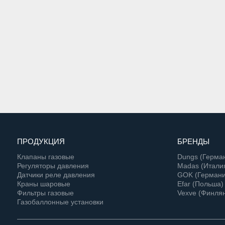
ПРОДУКЦИЯ
БРЕНДЫ
Клапаны газовые
Dungs (Герма
Регуляторы давления
Madas (Итали
Датчики реле давления
GOK (Германи
Краны шаровые
Efar (Польша)
Фильтры газовые
Vexve (Финля
Газобаллонные установки