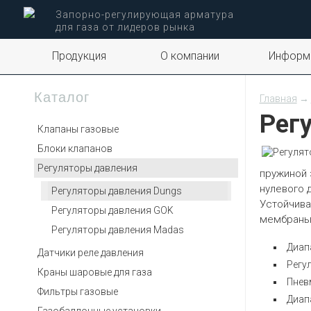
Запорно-регулирующая арматура
для газа от лидеров рынка
Продукция
О компании
Информ
Каталог
Главная
→
Регу
Клапаны газовые
Блоки клапанов
Регуляторы давления
пружиной 
нулевого 
Регуляторы давления Dungs
Устойчива
Регуляторы давления GOK
мембраны
Регуляторы давления Madas
Диап
Датчики реле давления
Регул
Краны шаровые для газа
Пнев
Фильтры газовые
Диап