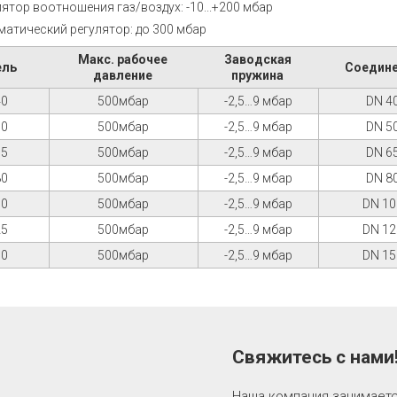
ятор воотношения газ/воздух: -10...+200 мбар
матический регулятор: до 300 мбар
Макс. рабочее
Заводская
ель
Соедин
давление
пружина
40
500мбар
-2,5…9 мбар
DN 4
50
500мбар
-2,5…9 мбар
DN 5
65
500мбар
-2,5…9 мбар
DN 6
80
500мбар
-2,5…9 мбар
DN 8
00
500мбар
-2,5…9 мбар
DN 10
25
500мбар
-2,5…9 мбар
DN 12
50
500мбар
-2,5…9 мбар
DN 15
Свяжитесь с нами
Наша компания занимает