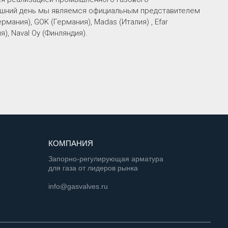
яшний день мы являемся официальным представителем
рмания), GOK (Германия), Madas (Италия) , Efar
я), Naval Oy (Финляндия).
КОМПАНИЯ
Запорно-регулирующая арматура
для газа от лидеров рынка
info@gasvalves.ru