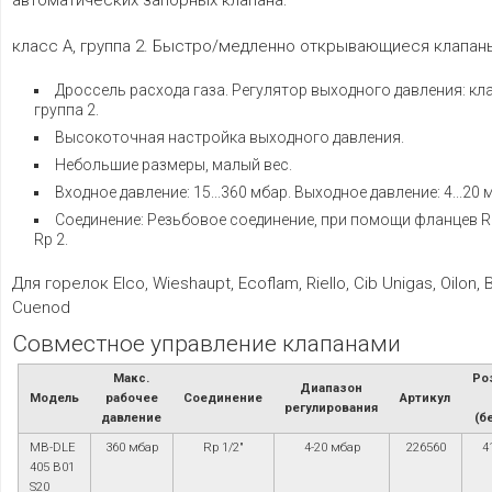
автоматических запорных клапана:
класс А, группа 2. Быстро/медленно открывающиеся клапан
Дроссель расхода газа. Регулятор выходного давления: кла
группа 2.
Высокоточная настройка выходного давления.
Небольшие размеры, малый вес.
Входное давление: 15...360 мбар. Выходное давление: 4...20 
Соединение: Резьбовое соединение, при помощи фланцев Rp
Rp 2.
Для горелок Elco, Wieshaupt, Ecoflam, Riello, Cib Unigas, Oilon, B
Cuenod
Совместное управление клапанами
Макс.
Ро
Диапазон
Модель
рабочее
Соединение
Артикул
регулирования
давление
(б
MB-DLE
360 мбар
Rp 1/2"
4-20 мбар
226560
4
405 B01
S20