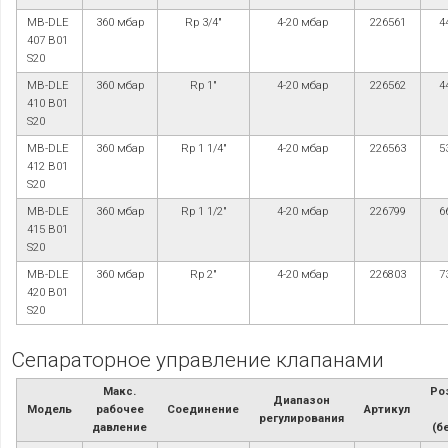
MB-DLE
360 мбар
Rp 3/4"
4-20 мбар
226561
4
407 B01
S20
MB-DLE
360 мбар
Rp 1"
4-20 мбар
226562
4
410 B01
S20
MB-DLE
360 мбар
Rp 1 1/4"
4-20 мбар
226563
5
412 B01
S20
MB-DLE
360 мбар
Rp 1 1/2"
4-20 мбар
226799
6
415 B01
S20
MB-DLE
360 мбар
Rp 2"
4-20 мбар
226803
7
420 B01
S20
Сепараторное управление клапанами
Макс.
Ро
Диапазон
Модель
рабочее
Соединение
Артикул
регулирования
давление
(б