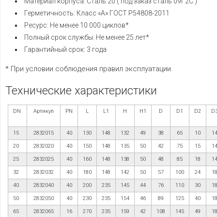
Материал корпуса: Сталь 20 ( под заказ сталь 09Г2С )
Герметичность: Класс «А» ГОСТ Р54808-2011
Ресурс: Не менее 10 000 циклов*
Полный срок службы: Не менее 25 лет*
Гарантийный срок: 3 года
* При условии соблюдения правил эксплуатации.
Технические характеристики
DN
Артикул
PN
L
L1
H
H1
D
D1
D2
D
15
2832015
40
130
148
132
49
38
65
10
1
20
2832020
40
150
148
135
50
42
75
15
1
25
2832025
40
160
148
138
50
48
85
18
1
32
2832032
40
180
148
142
50
57
100
24
1
40
2832040
40
200
235
145
44
76
110
30
1
50
2832050
40
230
235
154
46
89
125
40
1
65
2832065
16
270
235
159
42
108
145
49
1