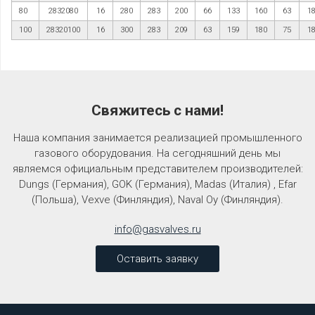
80
2832080
16
280
283
200
66
133
160
63
1
100
28320100
16
300
283
209
63
159
180
75
1
Свяжитесь с нами!
Наша компания занимается реализацией промышленного
газового оборудования. На сегодняшний день мы
являемся официальным представителем производителей:
Dungs (Германия), GOK (Германия), Madas (Италия) , Efar
(Польша), Vexve (Финляндия), Naval Oy (Финляндия).
info@gasvalves.ru
Оставить заявку