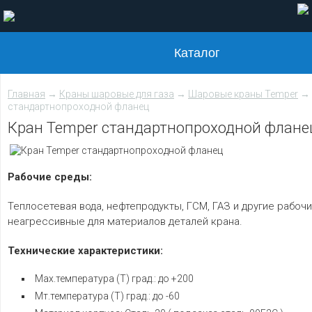
Каталог
Главная
→
Краны шаровые для газа
→
Шаровые краны Temper
→ 
стандартнопроходной фланец
Кран Temper стандартнопроходной флане
Рабочие среды:
Теплосетевая вода, нефтепродукты, ГСМ, ГАЗ и другие рабоч
неагрессивные для материалов деталей крана.
Технические характеристики:
Мах.температура (Т) град.: до +200
Мт.температура (Т) град.: до -60