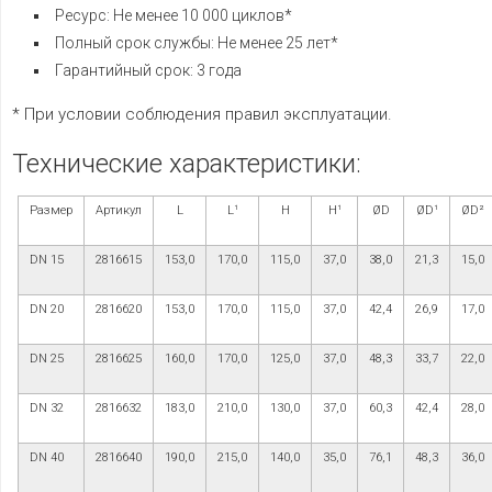
Ресурс: Не менее 10 000 циклов*
Полный срок службы: Не менее 25 лет*
Гарантийный срок: 3 года
* При условии соблюдения правил эксплуатации.
Технические характеристики:
Размер
Артикул
L
L¹
H
H¹
ØD
ØD¹
ØD²
DN 15
2816615
153,0
170,0
115,0
37,0
38,0
21,3
15,0
DN 20
2816620
153,0
170,0
115,0
37,0
42,4
26,9
17,0
DN 25
2816625
160,0
170,0
125,0
37,0
48,3
33,7
22,0
DN 32
2816632
183,0
210,0
130,0
37,0
60,3
42,4
28,0
DN 40
2816640
190,0
215,0
140,0
35,0
76,1
48,3
36,0