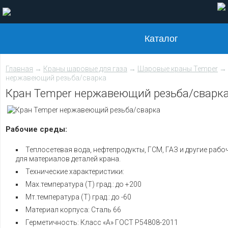
Каталог
Главная
→
Краны шаровые для газа
→
Шаровые краны Temper
→ 
нержавеющий резьба/сварка
Кран Temper нержавеющий резьба/сварк
Рабочие среды:
Теплосетевая вода, нефтепродукты, ГСМ, ГАЗ и другие рабо
для материалов деталей крана.
Технические характеристики:
Мах.температура (Т) град.: до +200
Мт.температура (Т) град.: до -60
Материал корпуса: Сталь 66
Герметичность: Класс «А» ГОСТ Р54808-2011