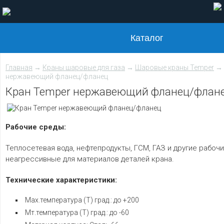
Каталог
Главная
→
Краны шаровые для газа
→
Шаровые краны Temper
→ 
нержавеющий фланец/фланец
Кран Temper нержавеющий фланец/флан
Рабочие среды:
Теплосетевая вода, нефтепродукты, ГСМ, ГАЗ и другие рабоч
неагрессивные для материалов деталей крана.
Технические характеристики:
Мах.температура (Т) град.: до +200
Мт.температура (Т) град.: до -60