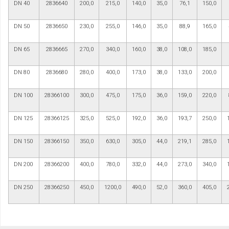
DN 40
2836640
200,0
215,0
140,0
35,0
76,1
150,0
DN 50
2836650
230,0
255,0
146,0
35,0
88,9
165,0
DN 65
2836665
270,0
340,0
160,0
38,0
108,0
185,0
DN 80
2836680
280,0
400,0
173,0
38,0
133,0
200,0
DN 100
28366100
300,0
475,0
175,0
36,0
159,0
220,0
DN 125
28366125
325,0
525,0
192,0
36,0
193,7
250,0
DN 150
28366150
350,0
630,0
305,0
44,0
219,1
285,0
DN 200
28366200
400,0
780,0
332,0
44,0
273,0
340,0
DN 250
28366250
450,0
1200,0
490,0
52,0
360,0
405,0