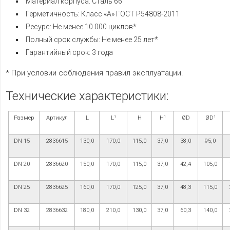
Материал корпуса: Сталь 66
Герметичность: Класс «А» ГОСТ Р54808-2011
Ресурс: Не менее 10 000 циклов*
Полный срок службы: Не менее 25 лет*
Гарантийный срок: 3 года
* При условии соблюдения правил эксплуатации.
Технические характеристики:
Размер
Артикул
L
L¹
H
H¹
ØD
ØD¹
DN 15
2836615
130,0
170,0
115,0
37,0
38,0
95,0
DN 20
2836620
150,0
170,0
115,0
37,0
42,4
105,0
DN 25
2836625
160,0
170,0
125,0
37,0
48,3
115,0
DN 32
2836632
180,0
210,0
130,0
37,0
60,3
140,0