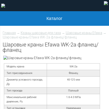
Каталог
Главная
→
Краны шаровые для газа
→
Шаровые краны Efawa
→
Шаровые краны Efawa WK-2a фланец/фланец
Шаровые краны Efawa WK-2a фланец/
фланец
Модель крана
WK-2а
Тип присоединения
Фланец
Диаметр условного прохода,
40-125 мм
Ду
Тип прохода
Полный
Максимальное рабочее
1.6-4.0 МПа
давление, Ру
Тип установки
Надземная