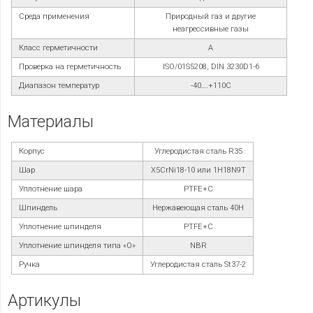
Среда применения
Природный газ и другие
неагрессивные газы
Класс герметичности
А
Проверка на герметичность
ISO/01S5208, DIN 3230D1-6
Диапазон температур
-40….+110С
Материалы
Корпус
Углеродистая сталь R35
Шар
X5CrNi18-10 или 1H18N9T
Уплотнение шара
PTFE+C
Шпиндель
Нержавеющая сталь 40H
Уплотнение шпинделя
PTFE+C
Уплотнение шпинделя типа «О»
NBR
Ручка
Углеродистая сталь St37-2
Артикулы