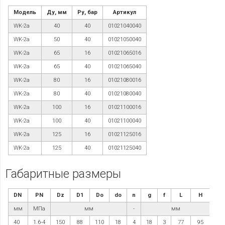
Модель
Ду, мм
Ру, бар
Артикул
WK-2a
40
40
01021040040
WK-2a
50
40
01021050040
WK-2a
65
16
01021065016
WK-2a
65
40
01021065040
WK-2a
80
16
01021080016
WK-2a
80
40
01021080040
WK-2a
100
16
01021100016
WK-2a
100
40
01021100040
WK-2a
125
16
01021125016
WK-2a
125
40
01021125040
Габаритные размеры
DN
PN
D
z
D
1
D
о
d
o
n
g
f
L
H
мм
МПа
мм
-
мм
40
1.6-4
150
88
110
18
4
18
3
77
95