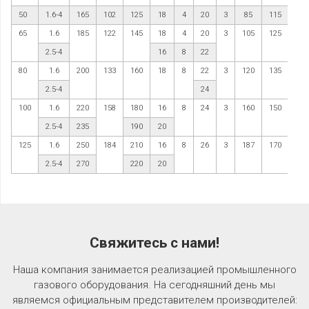
50
1.6-4
165
102
125
18
4
20
3
85
115
65
1.6
185
122
145
18
4
20
3
105
125
2.5-4
16
8
22
80
1.6
200
133
160
18
8
22
3
120
135
2.5-4
24
100
1.6
220
158
180
16
8
24
3
160
150
2.5-4
235
190
20
125
1.6
250
184
210
16
8
26
3
187
170
2.5-4
270
220
20
Свяжитесь с нами!
Наша компания занимается реализацией промышленного
газового оборудования. На сегодняшний день мы
являемся официальным представителем производителей: