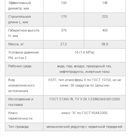
Эффективный
100
148
диаметр, мм
Строительная
170
225
длина L, мм
Габаритная высота
370
405
H, мм
Масса, кг
27,2
59,0
Условное давление
16 (1,6 МПа)
PN, кг/см
2
Рабочая среда
вода, пар, воздух, природный газ,
нефтепродукты, инертные газы
Вид
УХЛ1, тип атмосферы II по ГОСТ 15150, но не
климатического
ниже -30 градусов по Цельсию
исполнения
Изготовление и
ГОСТ 21345-78, ТУ У 29.1-23392043-001:2003
поставка
Класс
класс "А" по ГОСТ 9544-2005
герметичности
Тип привода
механический редуктор с червячной передачей