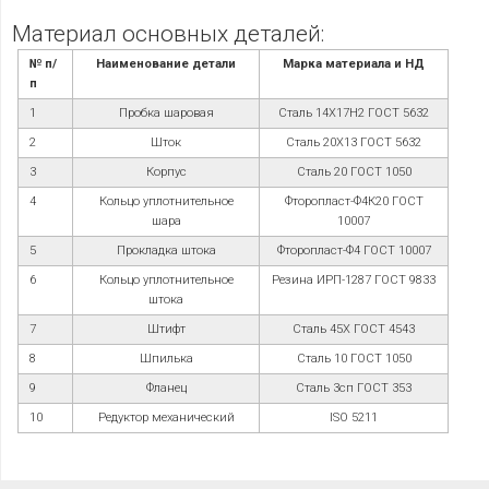
Материал основных деталей:
№ п/
Наименование детали
Марка материала и НД
п
1
Пробка шаровая
Сталь 14Х17Н2 ГОСТ 5632
2
Шток
Сталь 20Х13 ГОСТ 5632
3
Корпус
Сталь 20 ГОСТ 1050
4
Кольцо уплотнительное
Фторопласт-Ф4К20 ГОСТ
шара
10007
5
Прокладка штока
Фторопласт-Ф4 ГОСТ 10007
6
Кольцо уплотнительное
Резина ИРП-1287 ГОСТ 9833
штока
7
Штифт
Сталь 45Х ГОСТ 4543
8
Шпилька
Сталь 10 ГОСТ 1050
9
Фланец
Сталь 3сп ГОСТ 353
10
Редуктор механический
ISO 5211