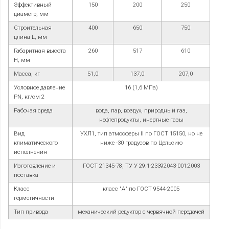
Эффективный
150
200
250
диаметр, мм
Строительная
400
650
750
длина L, мм
Габаритная высота
260
517
610
H, мм
Масса, кг
51,0
137,0
207,0
Условное давление
16 (1,6 МПа)
PN, кг/см
2
Рабочая среда
вода, пар, воздух, природный газ,
нефтепродукты, инертные газы
Вид
УХЛ1, тип атмосферы II по ГОСТ 15150, но не
климатического
ниже -30 градусов по Цельсию
исполнения
Изготовление и
ГОСТ 21345-78, ТУ У 29.1-23392043-001:2003
поставка
Класс
класс "А" по ГОСТ 9544-2005
герметичности
Тип привода
механический редуктор с червячной передачей