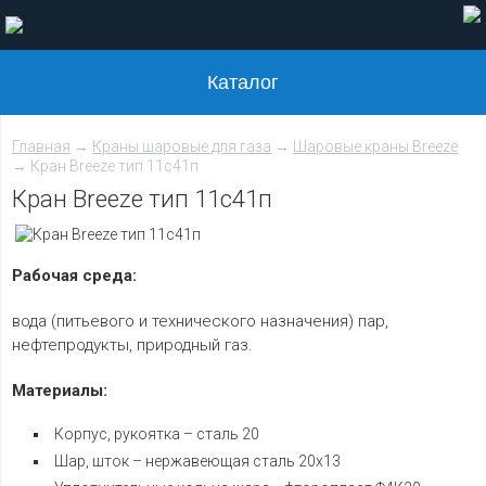
Каталог
Главная
→
Краны шаровые для газа
→
Шаровые краны Breeze
→ Кран Breeze тип 11с41п
Кран Breeze тип 11с41п
Рабочая среда:
вода (питьевого и технического назначения) пар,
нефтепродукты, природный газ.
Материалы:
Корпус, рукоятка – сталь 20
Шар, шток – нержавеющая сталь 20х13