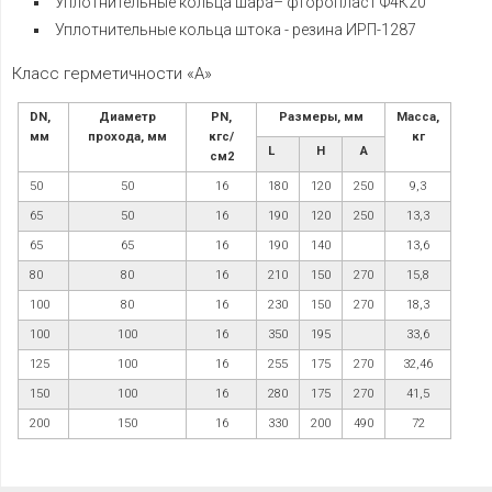
Уплотнительные кольца шара– фторопласт Ф4К20
Уплотнительные кольца штока - резина ИРП-1287
Класс герметичности «А»
DN,
Диаметр
PN,
Размеры, мм
Масса,
мм
прохода, мм
кгс/
кг
L
H
A
см2
50
50
16
180
120
250
9,3
65
50
16
190
120
250
13,3
65
65
16
190
140
13,6
80
80
16
210
150
270
15,8
100
80
16
230
150
270
18,3
100
100
16
350
195
33,6
125
100
16
255
175
270
32,46
150
100
16
280
175
270
41,5
200
150
16
330
200
490
72