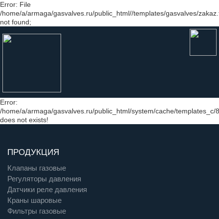
Error: File
/home/a/armaga/gasvalves.ru/public_html//templates/gasvalves/zakaz.
not found;
Error:
/home/a/armaga/gasvalves.ru/public_html/system/cache/templates_
does not exists!
ПРОДУКЦИЯ
Клапаны газовые
Регуляторы давления
Датчики реле давления
Краны шаровые
Фильтры газовые